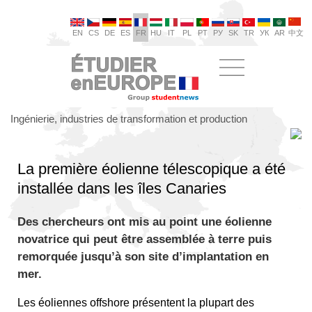
EN
CS
DE
ES
FR
HU
IT
PL
PT
РУ
SK
TR
УК
AR
中文
Ingénierie, industries de transformation et production
La première éolienne télescopique a été
installée dans les îles Canaries
Des chercheurs ont mis au point une éolienne
novatrice qui peut être assemblée à terre puis
remorquée jusqu’à son site d’implantation en
mer.
Les éoliennes offshore présentent la plupart des