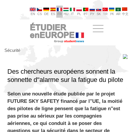
EN
CS
DE
ES
FR
HU
IT
PL
PT
РУ
SK
TR
УК
AR
中文
Sécurité
Des chercheurs européens sonnent la
sonnette d''alarme sur la fatigue du pilote
Selon une nouvelle étude publiée par le projet
FUTURE SKY SAFETY financé par l''UE, la moitié
des pilotes de ligne pensent que la fatigue n''est
pas prise au sérieux par les compagnies
aériennes, ce qui conduit à se poser des
questions sur la sécurité dans le secteur de