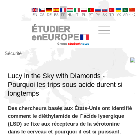
EN
CS
DE
ES
FR
HU
IT
PL
PT
РУ
SK
TR
УК
AR
中文
Sécurité
Lucy in the Sky with Diamonds -
Pourquoi les trips sous acide durent si
longtemps
Des chercheurs basés aux États-Unis ont identifié
comment le diéthylamide de l''acide lysergique
(LSD) se fixe aux récepteurs de la sérotonine
dans le cerveau et pourquoi il est si puissant.