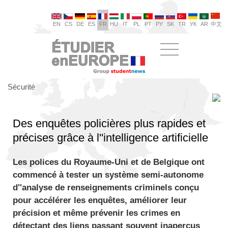
EN
CS
DE
ES
FR
HU
IT
PL
PT
РУ
SK
TR
УК
AR
中文
Sécurité
Des enquêtes policières plus rapides et
précises grâce à l''intelligence artificielle
Les polices du Royaume-Uni et de Belgique ont
commencé à tester un système semi-autonome
d''analyse de renseignements criminels conçu
pour accélérer les enquêtes, améliorer leur
précision et même prévenir les crimes en
détectant des liens passant souvent inaperçus