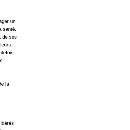
ager un
a santé,
t de ses
lleurs
utefois
es
de la
sidérés