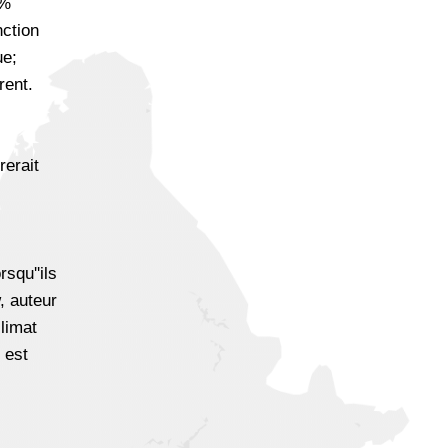
 %
nction
ue;
rent.
rerait
squ''ils
, auteur
climat
 est
s