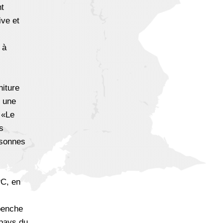
nt
ive et
 à
niture
, une
 «Le
s
rsonnes
PC, en
 penche
 pays du