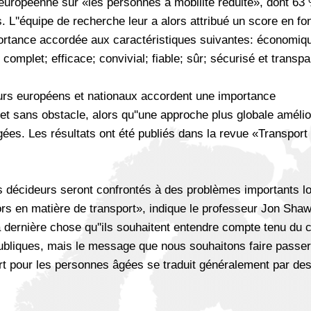
européenne sur «les personnes à mobilité réduite», dont 63
L''équipe de recherche leur a alors attribué un score en fo
mportance accordée aux caractéristiques suivantes: économiq
 complet; efficace; convivial; fiable; sûr; sécurisé et transpa
eurs européens et nationaux accordent une importance
t sans obstacle, alors qu''une approche plus globale amélio
ées. Les résultats ont été publiés dans la revue «Transport
s décideurs seront confrontés à des problèmes importants lor
rs en matière de transport», indique le professeur Jon Shaw
 la dernière chose qu''ils souhaitent entendre compte tenu du 
publiques, mais le message que nous souhaitons faire passer
ort pour les personnes âgées se traduit généralement par de