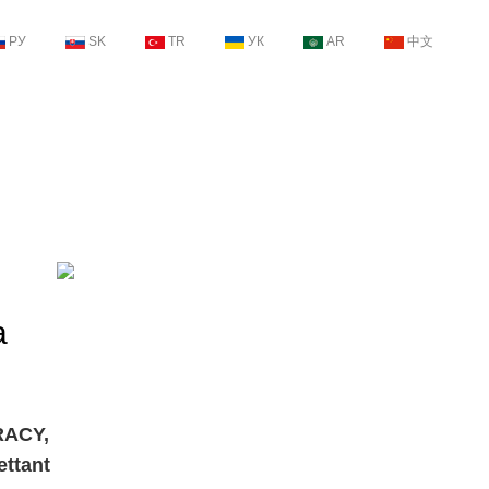
РУ
SK
TR
УК
AR
中文
a
TRACY,
ettant