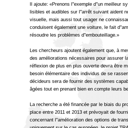
Il ajoute: «Prenons l''exemple d''un meilleur 
lisibles et audibles sur l''arrêt suivant aident
visuelle, mais aussi tout usager ne connaissan
conduisent également une voiture, le fait d''am
résoudre les problèmes d''embouteillage.»
Les chercheurs ajoutent également que, à mesur
des améliorations nécessaires pour assurer l
réflexion de plus en plus ouverte devra être 
besoin élémentaire des individus de se rassemb
décideurs sera de fournir des systèmes capa
âgées tout en prenant bien en compte leurs be
La recherche a été financée par le biais du p
place entre 2011 et 2013 et prévoyait de fou
concernant l''amélioration des options de trans
uniquement sur le cas européen, le projet TR