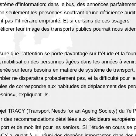
système d''information: dans le bus, des annonces parfaiteme
 non seulement les personnes souffrant d''une déficience audit
t pas l''itinéraire emprunté. Et si certains de ces usagers
éliorer leur image des transports publics pourrait nous aider
e que l''attention se porte davantage sur l''étude et la four
a mobilisation des personnes âgées dans les années à venir
menée sur leurs besoins en matière de système de transport.
ler ne disparaitra probablement pas, et la difficulté pour le
bles de correspondre aux habitudes de déplacement des pe
soins», expliquent-ils.
rojet TRACY (Transport Needs for an Ageing Society) du 7e 
rnir des recommandations détaillées aux décideurs européens
port et de mobilité pour les seniors. Si l''étude en cours se
ACY a, quant à lui, réuni des données importantes dans des