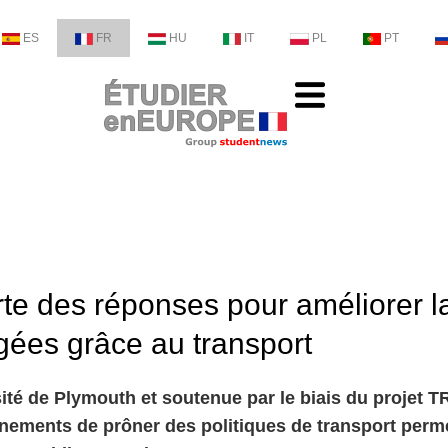
ES
FR
HU
IT
PL
PT
te des réponses pour améliorer l
gées grâce au transport
sité de Plymouth et soutenue par le biais du projet 
ernements de prôner des politiques de transport perm