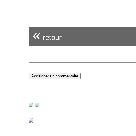
«
retour