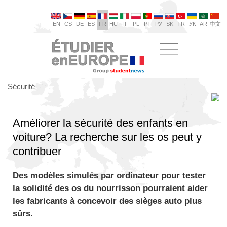
EN
CS
DE
ES
FR
HU
IT
PL
PT
РУ
SK
TR
УК
AR
中文
Sécurité
Améliorer la sécurité des enfants en
voiture? La recherche sur les os peut y
contribuer
Des modèles simulés par ordinateur pour tester
la solidité des os du nourrisson pourraient aider
les fabricants à concevoir des sièges auto plus
sûrs.