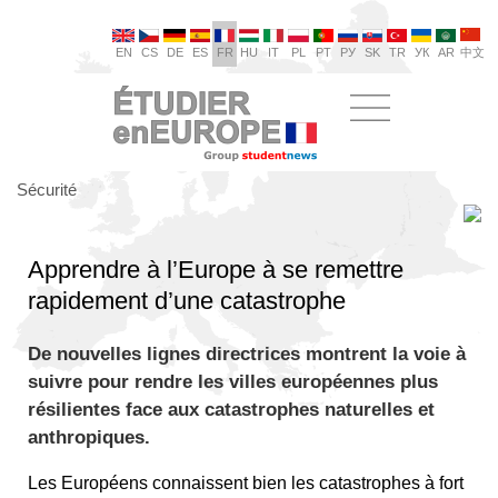
EN
CS
DE
ES
FR
HU
IT
PL
PT
РУ
SK
TR
УК
AR
中文
Sécurité
Apprendre à l’Europe à se remettre
rapidement d’une catastrophe
De nouvelles lignes directrices montrent la voie à
suivre pour rendre les villes européennes plus
résilientes face aux catastrophes naturelles et
anthropiques.
Les Européens connaissent bien les catastrophes à fort